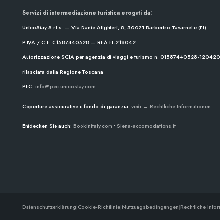
Servizi di intermediazione turistica erogati da:
UnicoStay S.r.l.s. — Via Dante Alighieri, 8, 50021 Barberino Tavarnelle (FI)
P.IVA / C.F. 01587440528 — REA FI-218042
Autorizzazione SCIA per agenzia di viaggi e turismo n. 01587440528-1204
rilasciata dalla Regione Toscana
PEC:
info@pec.unicostay.com
Coperture assicurative e fondo di garanzia:
vedi → Rechtliche Informationen
Entdecken Sie auch:
Bookinitaly.com
•
Siena-accomodations.it
Datenschutzerklärung
|
Cookie-Richtlinie
|
Nutzungsbedingungen
|
Rechtliche Info