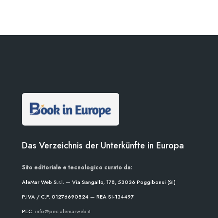
Das Verzeichnis der Unterkünfte in Europa
Sito editoriale e tecnologico curato da:
AleMar Web S.r.l. — Via Sangallo, 178, 53036 Poggibonsi (SI)
P.IVA / C.F. 01276690524 — REA SI-134497
PEC:
info@pec.alemarweb.it