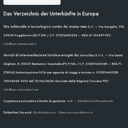
Das Verzeichnis der Unterkünfte in Europa
Sito editoriale e tecnologico curato da:
AleMar Web S.r.l. — Via Sangallo, 178,
53036 Poggibonsi (SI)
P.IVA / C.F. 01276690524 — REA SI-134497
PEC:
info@pec.alemarweb.it
Servizi di intermediazione turistica erogati da:
UnicoStay S.r.l.s. — Via Dante
Alighieri, 8, 50021 Barberino Tavarnelle (FI)
P.IVA / C.F. 01587440528 — REA FI-
218042
Autorizzazione SCIA per agenzia di viaggi e turismo n. 01587440528-
12042024-1653 del 12/04/2024
rilasciata dalla Regione Toscana
PEC:
info@pec.unicostay.com
Coperture assicurative e fondo di garanzia:
vedi → Rechtliche Informationen
Entdecken Sie auch:
Bookinitaly.com
•
Siena-accomodations.it