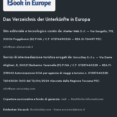
Das Verzeichnis der Unterkünfte in Europa
Sito editoriale e tecnologico curato da:
AleMar Web S.r.l. — Via Sangallo, 178,
53036 Poggibonsi (SI)
P.IVA / C.F. 01276690524 — REA SI-134497
PEC:
info@pec.alemarweb.it
Servizi di intermediazione turistica erogati da:
UnicoStay S.r.l.s. — Via Dante
Alighieri, 8, 50021 Barberino Tavarnelle (FI)
P.IVA / C.F. 01587440528 — REA FI-
218042
Autorizzazione SCIA per agenzia di viaggi e turismo n. 01587440528-
12042024-1653 del 12/04/2024
rilasciata dalla Regione Toscana
PEC:
info@pec.unicostay.com
Coperture assicurative e fondo di garanzia:
vedi → Rechtliche Informationen
Entdecken Sie auch:
Bookinitaly.com
•
Siena-accomodations.it