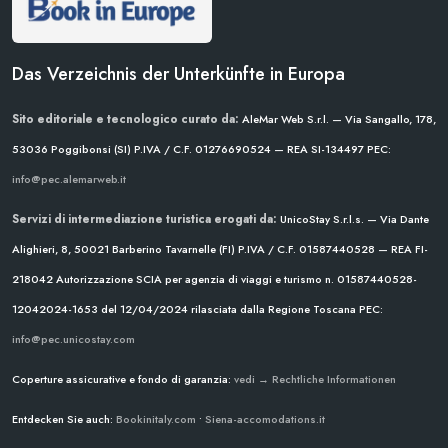
Das Verzeichnis der Unterkünfte in Europa
Sito editoriale e tecnologico curato da:
AleMar Web S.r.l. — Via Sangallo, 178,
53036 Poggibonsi (SI)
P.IVA / C.F. 01276690524 — REA SI-134497
PEC:
info@pec.alemarweb.it
Servizi di intermediazione turistica erogati da:
UnicoStay S.r.l.s. — Via Dante
Alighieri, 8, 50021 Barberino Tavarnelle (FI)
P.IVA / C.F. 01587440528 — REA FI-
218042
Autorizzazione SCIA per agenzia di viaggi e turismo n. 01587440528-
12042024-1653 del 12/04/2024
rilasciata dalla Regione Toscana
PEC:
info@pec.unicostay.com
Coperture assicurative e fondo di garanzia:
vedi → Rechtliche Informationen
Entdecken Sie auch:
Bookinitaly.com
•
Siena-accomodations.it