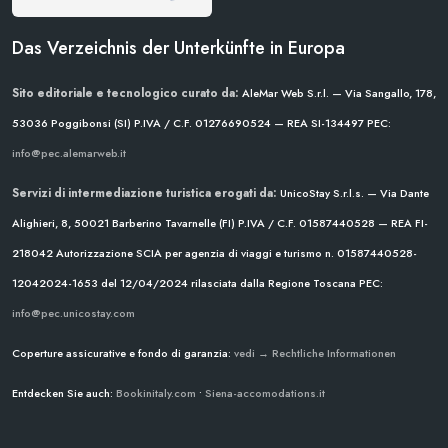
Das Verzeichnis der Unterkünfte in Europa
Sito editoriale e tecnologico curato da:
AleMar Web S.r.l. — Via Sangallo, 178,
53036 Poggibonsi (SI)
P.IVA / C.F. 01276690524 — REA SI-134497
PEC:
info@pec.alemarweb.it
Servizi di intermediazione turistica erogati da:
UnicoStay S.r.l.s. — Via Dante
Alighieri, 8, 50021 Barberino Tavarnelle (FI)
P.IVA / C.F. 01587440528 — REA FI-
218042
Autorizzazione SCIA per agenzia di viaggi e turismo n. 01587440528-
12042024-1653 del 12/04/2024
rilasciata dalla Regione Toscana
PEC:
info@pec.unicostay.com
Coperture assicurative e fondo di garanzia:
vedi → Rechtliche Informationen
Entdecken Sie auch:
Bookinitaly.com
•
Siena-accomodations.it