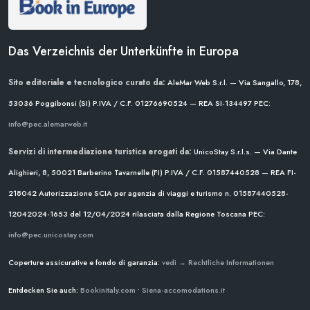
Das Verzeichnis der Unterkünfte in Europa
Sito editoriale e tecnologico curato da:
AleMar Web S.r.l. — Via Sangallo, 178,
53036 Poggibonsi (SI)
P.IVA / C.F. 01276690524 — REA SI-134497
PEC:
info@pec.alemarweb.it
Servizi di intermediazione turistica erogati da:
UnicoStay S.r.l.s. — Via Dante
Alighieri, 8, 50021 Barberino Tavarnelle (FI)
P.IVA / C.F. 01587440528 — REA FI-
218042
Autorizzazione SCIA per agenzia di viaggi e turismo n. 01587440528-
12042024-1653 del 12/04/2024
rilasciata dalla Regione Toscana
PEC:
info@pec.unicostay.com
Coperture assicurative e fondo di garanzia:
vedi → Rechtliche Informationen
Entdecken Sie auch:
Bookinitaly.com
•
Siena-accomodations.it