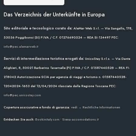
Das Verzeichnis der Unterkünfte in Europa
Sito editoriale e tecnologico curato da:
AleMar Web S.r.l. — Via Sangallo, 178,
53036 Poggibonsi (SI)
P.IVA / C.F. 01276690524 — REA SI-134497
PEC:
info@pec.alemarweb.it
Servizi di intermediazione turistica erogati da:
UnicoStay S.r.l.s. — Via Dante
Alighieri, 8, 50021 Barberino Tavarnelle (FI)
P.IVA / C.F. 01587440528 — REA FI-
218042
Autorizzazione SCIA per agenzia di viaggi e turismo n. 01587440528-
12042024-1653 del 12/04/2024
rilasciata dalla Regione Toscana
PEC:
info@pec.unicostay.com
Coperture assicurative e fondo di garanzia:
vedi → Rechtliche Informationen
Entdecken Sie auch:
Bookinitaly.com
•
Siena-accomodations.it