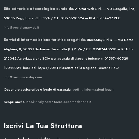
Sito editoriale e tecnologico curato da:
AleMar Web S.r.l. — Via Sangallo, 178,
53036 Poggibonsi (SI)
P.IVA / C.F. 01276690524 — REA SI-134497
PEC:
info@pec.alemarweb.it
Servizi di intermediazione turistica erogati da:
UnicoStay S.r.l.s. — Via Dante
Alighieri, 8, 50021 Barberino Tavarnelle (FI)
P.IVA / C.F. 01587440528 — REA FI-
218042
Autorizzazione SCIA per agenzia di viaggi e turismo n. 01587440528-
12042024-1653 del 12/04/2024
rilasciata dalla Regione Toscana
PEC:
info@pec.unicostay.com
Coperture assicurative e fondo di garanzia:
vedi → Informazioni legali
Scopri anche:
Bookinitaly.com
•
Siena-accomodations.it
Iscrivi La Tua Struttura