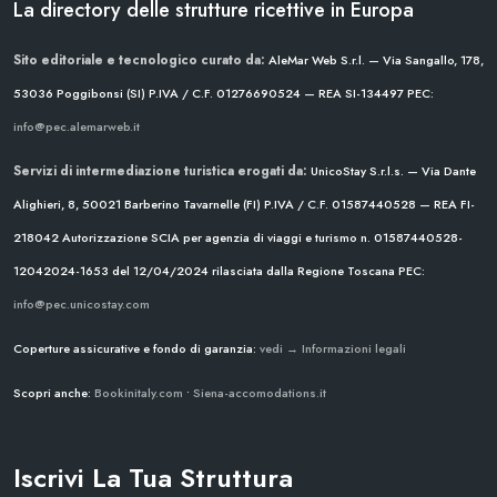
La directory delle strutture ricettive in Europa
Sito editoriale e tecnologico curato da:
AleMar Web S.r.l. — Via Sangallo, 178,
53036 Poggibonsi (SI)
P.IVA / C.F. 01276690524 — REA SI-134497
PEC:
info@pec.alemarweb.it
Servizi di intermediazione turistica erogati da:
UnicoStay S.r.l.s. — Via Dante
Alighieri, 8, 50021 Barberino Tavarnelle (FI)
P.IVA / C.F. 01587440528 — REA FI-
218042
Autorizzazione SCIA per agenzia di viaggi e turismo n. 01587440528-
12042024-1653 del 12/04/2024
rilasciata dalla Regione Toscana
PEC:
info@pec.unicostay.com
Coperture assicurative e fondo di garanzia:
vedi → Informazioni legali
Scopri anche:
Bookinitaly.com
•
Siena-accomodations.it
Iscrivi La Tua Struttura