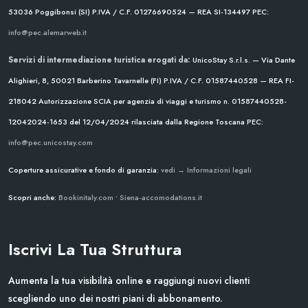
53036 Poggibonsi (SI)
P.IVA / C.F. 01276690524 — REA SI-134497
PEC:
info@pec.alemarweb.it
Servizi di intermediazione turistica erogati da:
UnicoStay S.r.l.s. — Via Dante
Alighieri, 8, 50021 Barberino Tavarnelle (FI)
P.IVA / C.F. 01587440528 — REA FI-
218042
Autorizzazione SCIA per agenzia di viaggi e turismo n. 01587440528-
12042024-1653 del 12/04/2024
rilasciata dalla Regione Toscana
PEC:
info@pec.unicostay.com
Coperture assicurative e fondo di garanzia:
vedi → Informazioni legali
Scopri anche:
Bookinitaly.com
•
Siena-accomodations.it
Iscrivi La Tua Struttura
Aumenta la tua visibilità online e raggiungi nuovi clienti
scegliendo uno dei nostri piani di abbonamento.