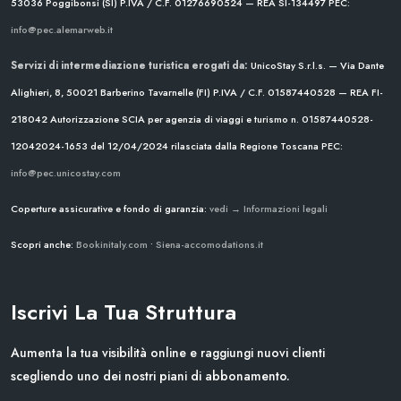
53036 Poggibonsi (SI)
P.IVA / C.F. 01276690524 — REA SI-134497
PEC:
info@pec.alemarweb.it
Servizi di intermediazione turistica erogati da:
UnicoStay S.r.l.s. — Via Dante
Alighieri, 8, 50021 Barberino Tavarnelle (FI)
P.IVA / C.F. 01587440528 — REA FI-
218042
Autorizzazione SCIA per agenzia di viaggi e turismo n. 01587440528-
12042024-1653 del 12/04/2024
rilasciata dalla Regione Toscana
PEC:
info@pec.unicostay.com
Coperture assicurative e fondo di garanzia:
vedi → Informazioni legali
Scopri anche:
Bookinitaly.com
•
Siena-accomodations.it
Iscrivi La Tua Struttura
Aumenta la tua visibilità online e raggiungi nuovi clienti
scegliendo uno dei nostri piani di abbonamento.