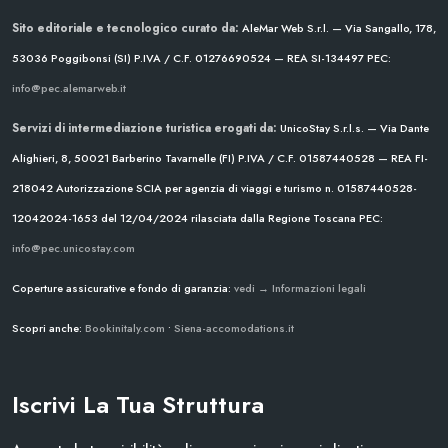
Sito editoriale e tecnologico curato da:
AleMar Web S.r.l. — Via Sangallo, 178,
53036 Poggibonsi (SI)
P.IVA / C.F. 01276690524 — REA SI-134497
PEC:
info@pec.alemarweb.it
Servizi di intermediazione turistica erogati da:
UnicoStay S.r.l.s. — Via Dante
Alighieri, 8, 50021 Barberino Tavarnelle (FI)
P.IVA / C.F. 01587440528 — REA FI-
218042
Autorizzazione SCIA per agenzia di viaggi e turismo n. 01587440528-
12042024-1653 del 12/04/2024
rilasciata dalla Regione Toscana
PEC:
info@pec.unicostay.com
Coperture assicurative e fondo di garanzia:
vedi → Informazioni legali
Scopri anche:
Bookinitaly.com
•
Siena-accomodations.it
Iscrivi La Tua Struttura