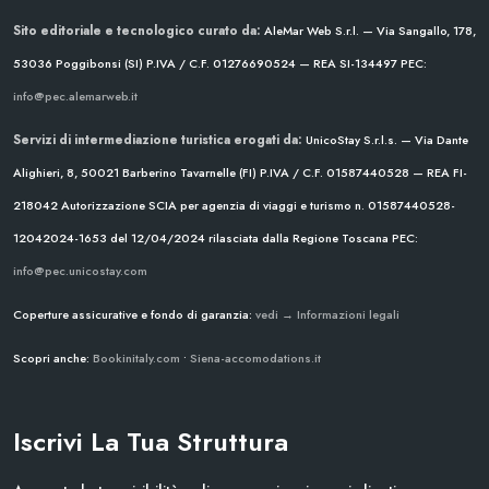
Sito editoriale e tecnologico curato da:
AleMar Web S.r.l. — Via Sangallo, 178,
53036 Poggibonsi (SI)
P.IVA / C.F. 01276690524 — REA SI-134497
PEC:
info@pec.alemarweb.it
Servizi di intermediazione turistica erogati da:
UnicoStay S.r.l.s. — Via Dante
Alighieri, 8, 50021 Barberino Tavarnelle (FI)
P.IVA / C.F. 01587440528 — REA FI-
218042
Autorizzazione SCIA per agenzia di viaggi e turismo n. 01587440528-
12042024-1653 del 12/04/2024
rilasciata dalla Regione Toscana
PEC:
info@pec.unicostay.com
Coperture assicurative e fondo di garanzia:
vedi → Informazioni legali
Scopri anche:
Bookinitaly.com
•
Siena-accomodations.it
Iscrivi La Tua Struttura