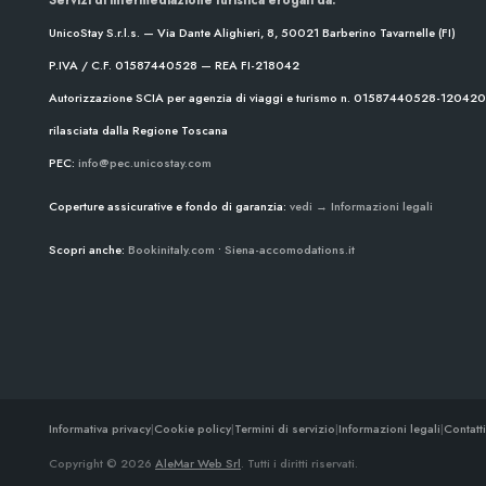
UnicoStay S.r.l.s. — Via Dante Alighieri, 8, 50021 Barberino Tavarnelle (FI)
P.IVA / C.F. 01587440528 — REA FI-218042
Autorizzazione SCIA per agenzia di viaggi e turismo n. 01587440528-1204
rilasciata dalla Regione Toscana
PEC:
info@pec.unicostay.com
Coperture assicurative e fondo di garanzia:
vedi → Informazioni legali
Scopri anche:
Bookinitaly.com
•
Siena-accomodations.it
Informativa privacy
|
Cookie policy
|
Termini di servizio
|
Informazioni legali
|
Contatti
Copyright © 2026
AleMar Web Srl
. Tutti i diritti riservati.