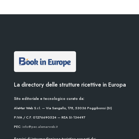
La directory delle strutture ricettive in Europa
Sito editoriale e tecnologico curato da:
AleMar Web S.r.l. — Via Sangallo, 178, 53036 Poggibonsi (SI)
P.IVA / C.F. 01276690524 — REA SI-134497
PEC:
info@pec.alemarweb.it
Servizi di intermediazione turistica erogati da: