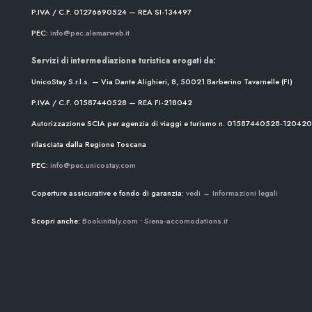
P.IVA / C.F. 01276690524 — REA SI-134497
PEC:
info@pec.alemarweb.it
Servizi di intermediazione turistica erogati da:
UnicoStay S.r.l.s. — Via Dante Alighieri, 8, 50021 Barberino Tavarnelle (FI)
P.IVA / C.F. 01587440528 — REA FI-218042
Autorizzazione SCIA per agenzia di viaggi e turismo n. 01587440528-1204
rilasciata dalla Regione Toscana
PEC:
info@pec.unicostay.com
Coperture assicurative e fondo di garanzia:
vedi → Informazioni legali
Scopri anche:
Bookinitaly.com
•
Siena-accomodations.it