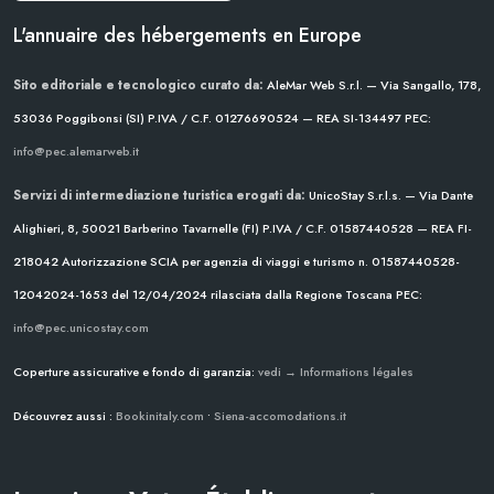
L'annuaire des hébergements en Europe
Sito editoriale e tecnologico curato da:
AleMar Web S.r.l. — Via Sangallo, 178,
53036 Poggibonsi (SI)
P.IVA / C.F. 01276690524 — REA SI-134497
PEC:
info@pec.alemarweb.it
Servizi di intermediazione turistica erogati da:
UnicoStay S.r.l.s. — Via Dante
Alighieri, 8, 50021 Barberino Tavarnelle (FI)
P.IVA / C.F. 01587440528 — REA FI-
218042
Autorizzazione SCIA per agenzia di viaggi e turismo n. 01587440528-
12042024-1653 del 12/04/2024
rilasciata dalla Regione Toscana
PEC:
info@pec.unicostay.com
Coperture assicurative e fondo di garanzia:
vedi → Informations légales
Découvrez aussi :
Bookinitaly.com
•
Siena-accomodations.it