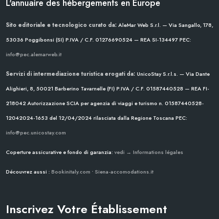
L'annuaire des hébergements en Europe
Sito editoriale e tecnologico curato da:
AleMar Web S.r.l. — Via Sangallo, 178,
53036 Poggibonsi (SI)
P.IVA / C.F. 01276690524 — REA SI-134497
PEC:
info@pec.alemarweb.it
Servizi di intermediazione turistica erogati da:
UnicoStay S.r.l.s. — Via Dante
Alighieri, 8, 50021 Barberino Tavarnelle (FI)
P.IVA / C.F. 01587440528 — REA FI-
218042
Autorizzazione SCIA per agenzia di viaggi e turismo n. 01587440528-
12042024-1653 del 12/04/2024
rilasciata dalla Regione Toscana
PEC:
info@pec.unicostay.com
Coperture assicurative e fondo di garanzia:
vedi → Informations légales
Découvrez aussi :
Bookinitaly.com
•
Siena-accomodations.it
Inscrivez Votre Établissement