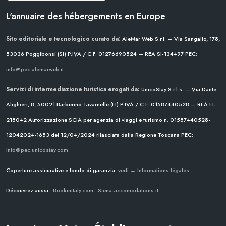
L'annuaire des hébergements en Europe
Sito editoriale e tecnologico curato da:
AleMar Web S.r.l. — Via Sangallo, 178,
53036 Poggibonsi (SI)
P.IVA / C.F. 01276690524 — REA SI-134497
PEC:
info@pec.alemarweb.it
Servizi di intermediazione turistica erogati da:
UnicoStay S.r.l.s. — Via Dante
Alighieri, 8, 50021 Barberino Tavarnelle (FI)
P.IVA / C.F. 01587440528 — REA FI-
218042
Autorizzazione SCIA per agenzia di viaggi e turismo n. 01587440528-
12042024-1653 del 12/04/2024
rilasciata dalla Regione Toscana
PEC:
info@pec.unicostay.com
Coperture assicurative e fondo di garanzia:
vedi → Informations légales
Découvrez aussi :
Bookinitaly.com
•
Siena-accomodations.it