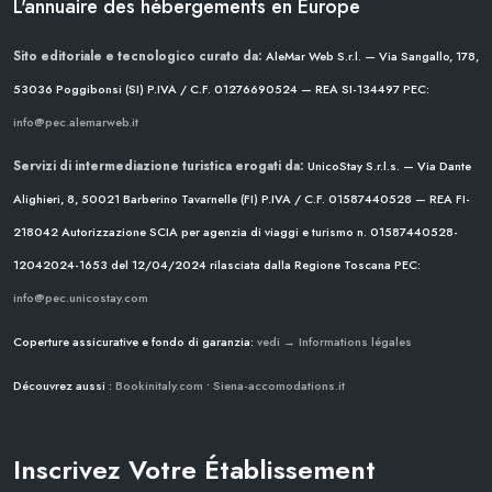
L'annuaire des hébergements en Europe
Sito editoriale e tecnologico curato da:
AleMar Web S.r.l. — Via Sangallo, 178,
53036 Poggibonsi (SI)
P.IVA / C.F. 01276690524 — REA SI-134497
PEC:
info@pec.alemarweb.it
Servizi di intermediazione turistica erogati da:
UnicoStay S.r.l.s. — Via Dante
Alighieri, 8, 50021 Barberino Tavarnelle (FI)
P.IVA / C.F. 01587440528 — REA FI-
218042
Autorizzazione SCIA per agenzia di viaggi e turismo n. 01587440528-
12042024-1653 del 12/04/2024
rilasciata dalla Regione Toscana
PEC:
info@pec.unicostay.com
Coperture assicurative e fondo di garanzia:
vedi → Informations légales
Découvrez aussi :
Bookinitaly.com
•
Siena-accomodations.it
Inscrivez Votre Établissement