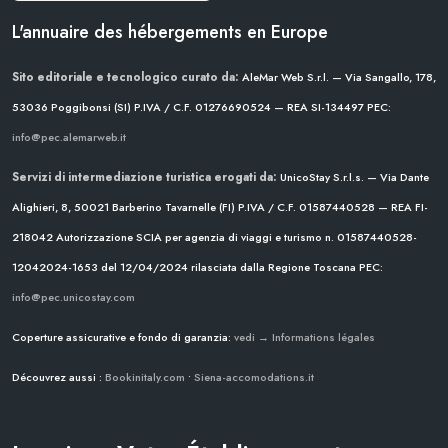
L'annuaire des hébergements en Europe
Sito editoriale e tecnologico curato da:
AleMar Web S.r.l. — Via Sangallo, 178,
53036 Poggibonsi (SI)
P.IVA / C.F. 01276690524 — REA SI-134497
PEC:
info@pec.alemarweb.it
Servizi di intermediazione turistica erogati da:
UnicoStay S.r.l.s. — Via Dante
Alighieri, 8, 50021 Barberino Tavarnelle (FI)
P.IVA / C.F. 01587440528 — REA FI-
218042
Autorizzazione SCIA per agenzia di viaggi e turismo n. 01587440528-
12042024-1653 del 12/04/2024
rilasciata dalla Regione Toscana
PEC:
info@pec.unicostay.com
Coperture assicurative e fondo di garanzia:
vedi → Informations légales
Découvrez aussi :
Bookinitaly.com
•
Siena-accomodations.it